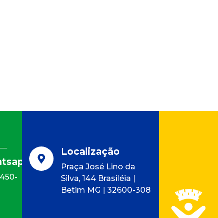
Localização
tsapp
Praça José Lino da
9450-
Silva, 144 Brasiléia |
Betim MG | 32600-308