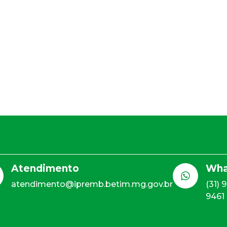
Atendimento
Wha
atendimento@ipremb.betim.mg.gov.br
(31) 
9461