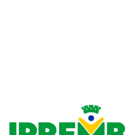
Descrição do anexo
1° RELATÓRIO PARCIAL AQUILLA FUNDO DE INVE
1° RELATÓRIO PARCIAL CAM THRONE FUNDO DE 
1° RELATORIO PARCIAL CONQUEST FUNDO DE I
1° RELATÓRIO PARCIAL DE AUDITORIA JURÍDICA
AUDITORIA PERICIA FINANCEIRA EM FUNDOS DE R
RELATÓRIO DE AUDITORIA - MINISTÉRIO DA FAZ