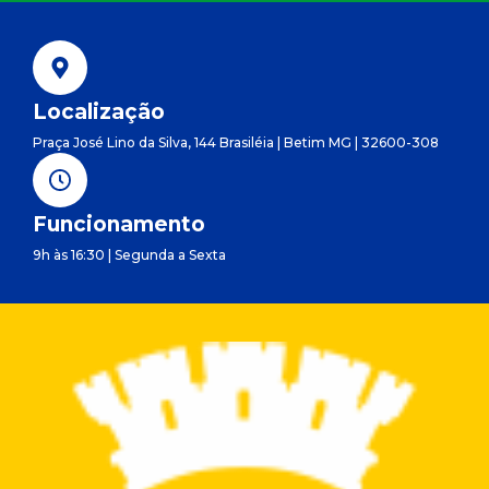
Localização
Praça José Lino da Silva, 144 Brasiléia | Betim MG | 32600-308
Funcionamento
9h às 16:30 | Segunda a Sexta